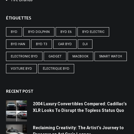
ÉTIQUETTES
BYD
BYD DOLPHIN
BYD E6
BYD ELECTRIC
BYD HAN
BYD T3
CAR BYD
DJI
ELECTRONIC BYD
GADGET
MACBOOK
SMART WATCH
VOITURE BYD
ÉLECTRIQUE BYD
RECENT POST
2004 Luxury Convertibles Compared: Cadillac’s
XLR Looks To Disrupt the Topless Status Quo
Reclaiming Creativity: The Artist’s Journey to